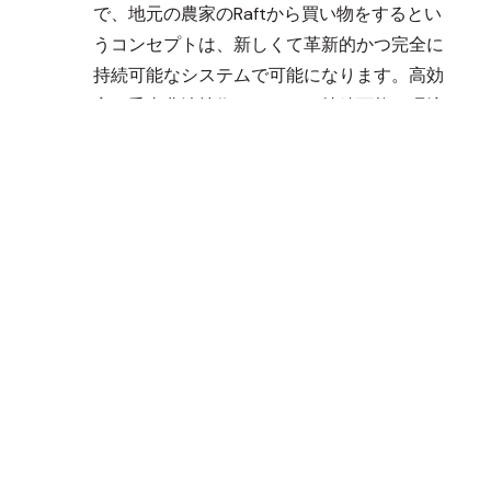
で、地元の農家のRaftから買い物をするとい
うコンセプトは、新しくて革新的かつ完全に
持続可能なシステムで可能になります。高効
率の垂直農法技術は、すべて持続可能な環境
で成長プロセスを簡素化し、生産性を向上さ
せます。 「農家のRaftから食卓まで」は、選
択、調理、楽しむというシームレスなプロセ
スになります。 これは、生命の遺産を継承す
るための手段だと考えています。農家の手か
ら、生命の美しさと純粋さが若い世代に受け
継がれ、子供たちにデジタル時代に於ける生
命の本質を体験させます。 。